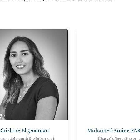
Ghizlane El Qoumari
Mohamed Amine FA
ponsable contrôle interne et
Chargé d'investissem