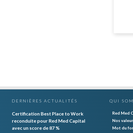
DERNIÈRES ACTUALITÉS
QUI SO
Red Med C
Certification Best Place to Work
reconduite pour Red Med Capital
Nos valeu
avec un score de 87 %
Mot du fo