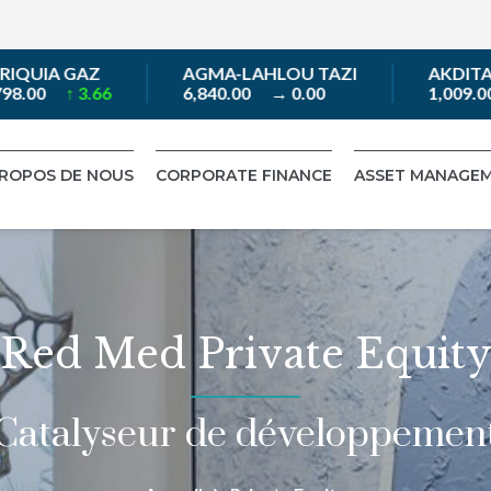
 GAZ
AGMA-LAHLOU TAZI
AKDITAL S.A
↑ 3.66
6,840.00
→ 0.00
1,009.00
↓ -5.
PROPOS DE NOUS
CORPORATE FINANCE
ASSET MANAGE
Red Med Private Equit
Catalyseur de développemen