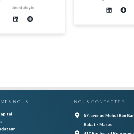
déontologie
MMES NOUS
NOUS CONTACTER
apital
57, avenue Mehdi Ben Bar
rs
Rabat - Maroc
ndateur
410 Boulevard Bourgogne