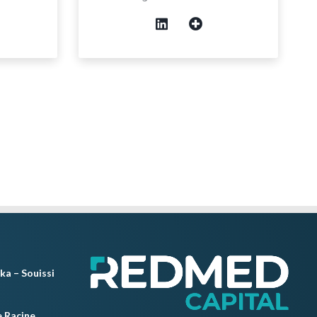
ka – Souissi
 Racine