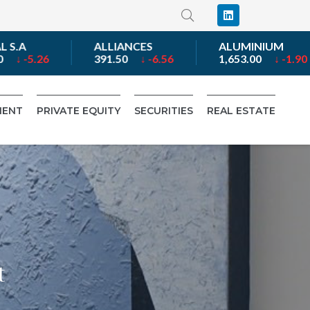
ALLIANCES
ALUMINIUM
26
391.50
↓ -6.56
1,653.00
↓ -1.90
MENT
PRIVATE EQUITY
SECURITIES
REAL ESTATE
y
t