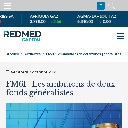
 SA
AFRIQUIA GAZ
AGMA-LAHLOU TAZI
A
3,798.00
↑ 3.66
6,840.00
→ 0.00
1
Accueil
Actualités
FM6I : Les ambitions de deux fonds généralistes
vendredi 3 octobre 2025
FM6I : Les ambitions de deux
fonds généralistes