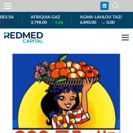
SA
AFRIQUIA GAZ
AGMA-LAHLOU TAZI
A
3,798.00
↑ 3.66
6,840.00
→ 0.00
1