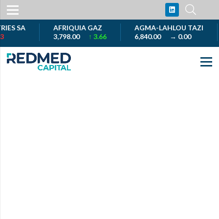
S SA
AFRIQUIA GAZ
AGMA-LAHLOU TAZI
3,798.00
↑ 3.66
6,840.00
→ 0.00