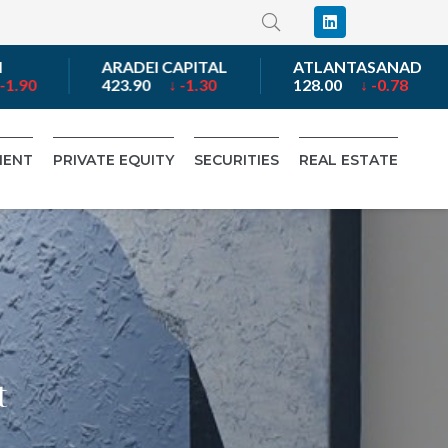
ARADEI CAPITAL
ATLANTASANAD
ATT
423.90
↓ -1.30
128.00
↓ -0.78
667
MENT
PRIVATE EQUITY
SECURITIES
REAL ESTATE
y
t