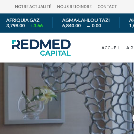
NOTRE ACTUALITÉ
NOUS REJOINDRE
CONTACT
UIA GAZ
AGMA-LAHLOU TAZI
AKDITAL S.
.00
↑ 3.66
6,840.00
→ 0.00
1,009.00
↓
ACCUEIL
A 