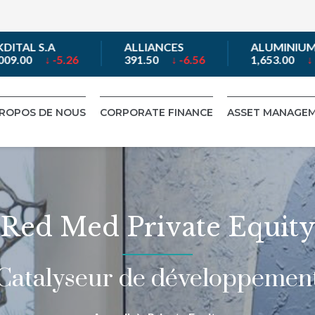
A
ALLIANCES
ALUMINIUM
 -5.26
391.50
↓ -6.56
1,653.00
↓ -1.90
PROPOS DE NOUS
CORPORATE FINANCE
ASSET MANAGE
Red Med Private Equit
Catalyseur de développemen