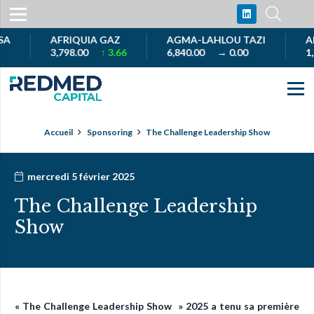
AFRIQUIA GAZ
AGMA-LAHLOU TAZI
AKDI
3,798.00
↑ 3.66
6,840.00
→ 0.00
1,00
Accueil
Sponsoring
The Challenge Leadership Show
mercredi 5 février 2025
The Challenge Leadership
Show
« The Challenge Leadership Show » 2025 a tenu sa première