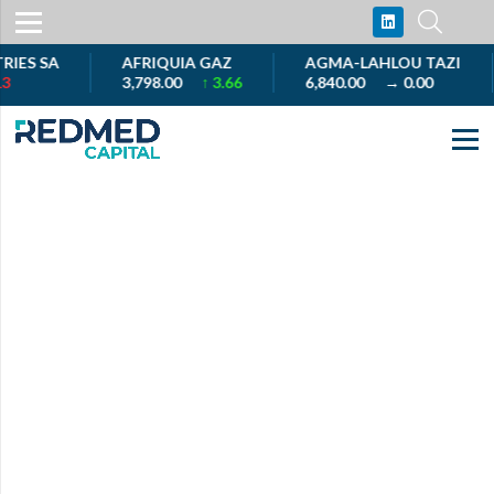
S SA
AFRIQUIA GAZ
AGMA-LAHLOU TAZI
3,798.00
↑ 3.66
6,840.00
→ 0.00