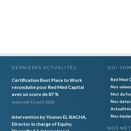
DERNIÈRES ACTUALITÉS
QUI SO
Red Med C
Certification Best Place to Work
reconduite pour Red Med Capital
Nos valeu
avec un score de 87 %
Mot du fo
Nos dates 
mercredi 15 avril 2026
Actualités
Nos équip
Intervention by Younes EL BACHA,
Director in charge of Equity,
NOS MÉT
Diversified & International