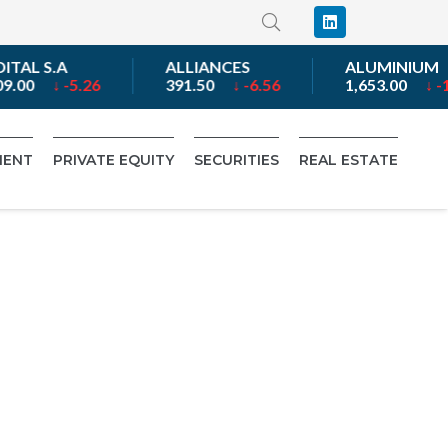
AL S.A
ALLIANCES
ALUMINIUM
9.00
↓ -5.26
391.50
↓ -6.56
1,653.00
↓ -1.
MENT
PRIVATE EQUITY
SECURITIES
REAL ESTATE