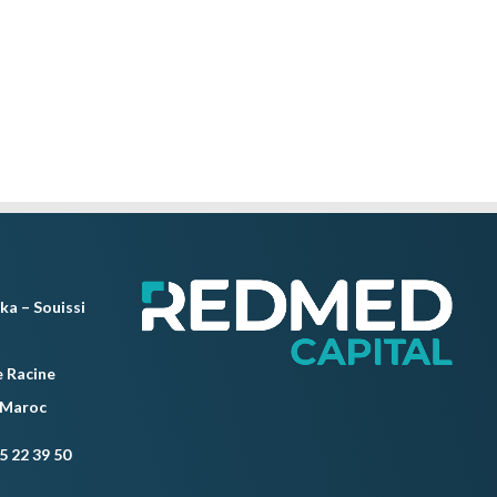
ka – Souissi
 Racine
 Maroc
5 22 39 50