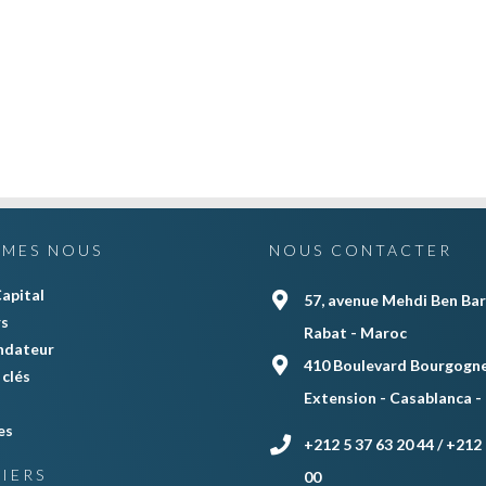
MMES NOUS
NOUS CONTACTER
apital
57, avenue Mehdi Ben Bar
rs
Rabat - Maroc
ndateur
410 Boulevard Bourgogne
clés
Extension - Casablanca -
es
+212 5 37 63 20 44 / +212 
IERS
00