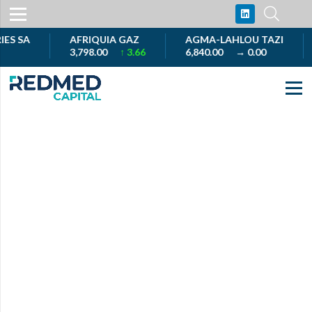
 SA
AFRIQUIA GAZ
AGMA-LAHLOU TAZI
A
3,798.00
↑ 3.66
6,840.00
→ 0.00