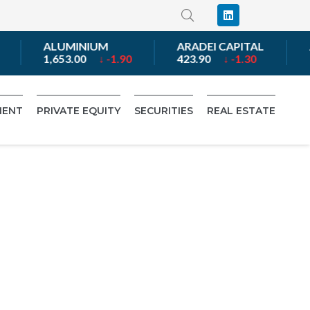
ALUMINIUM
ARADEI CAPITAL
A
1,653.00
↓ -1.90
423.90
↓ -1.30
1
MENT
PRIVATE EQUITY
SECURITIES
REAL ESTATE