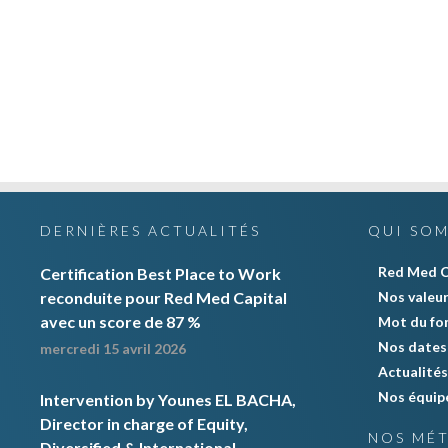
DERNIÈRES ACTUALITÉS
QUI SO
Red Med C
Certification Best Place to Work
reconduite pour Red Med Capital
Nos valeu
avec un score de 87 %
Mot du fo
Nos dates 
mercredi 15 avril 2026
Actualités
Nos équip
Intervention by Younes EL BACHA,
Director in charge of Equity,
NOS MÉT
Diversified & International