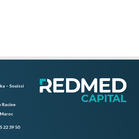
ka – Souissi
 Racine
 Maroc
5 22 39 50