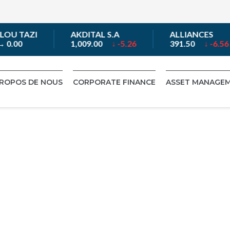
U TAZI
AKDITAL S.A
ALLIANCES
0.00
1,009.00
↓ -5.26
391.50
↓ -6.56
PROPOS DE NOUS
CORPORATE FINANCE
ASSET MANAGE