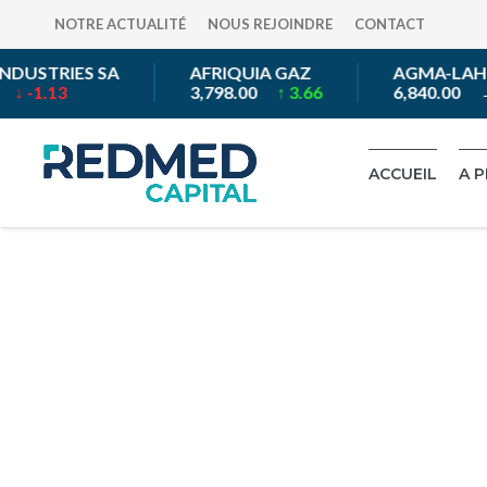
NOTRE ACTUALITÉ
NOUS REJOINDRE
CONTACT
DUSTRIES SA
AFRIQUIA GAZ
AGMA-LAHLO
↓ -1.13
3,798.00
↑ 3.66
6,840.00
→ 
ACCUEIL
A 