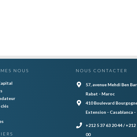
MMES NOUS
NOUS CONTACTER
apital
57, avenue Mehdi Ben Bar
rs
Rabat - Maroc
ndateur
410 Boulevard Bourgogne
clés
Extension - Casablanca -
es
+212 5 37 63 20 44 / +212 
IERS
00