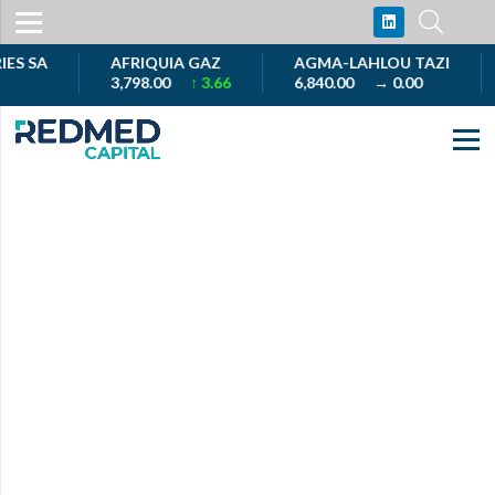
 SA
AFRIQUIA GAZ
AGMA-LAHLOU TAZI
A
3,798.00
↑ 3.66
6,840.00
→ 0.00