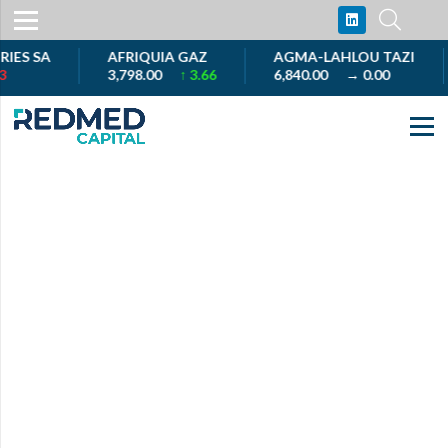
S SA
AFRIQUIA GAZ
AGMA-LAHLOU TAZI
3,798.00
↑ 3.66
6,840.00
→ 0.00