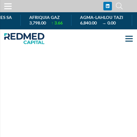
SA
AFRIQUIA GAZ
AGMA-LAHLOU TAZI
A
3,798.00
↑ 3.66
6,840.00
→ 0.00
1