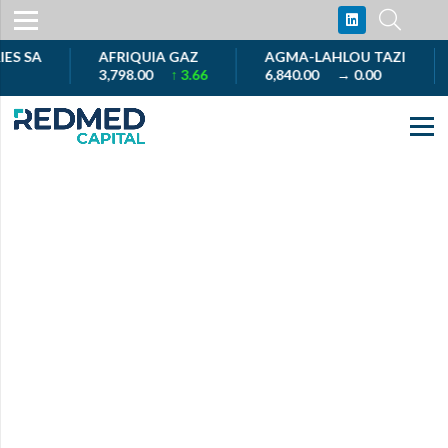
 SA
AFRIQUIA GAZ
AGMA-LAHLOU TAZI
A
3,798.00
↑ 3.66
6,840.00
→ 0.00
1