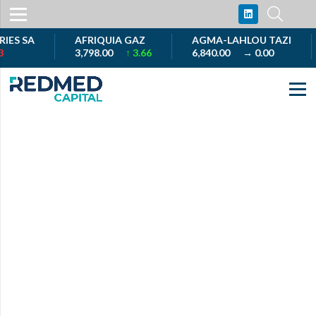
S SA
AFRIQUIA GAZ
AGMA-LAHLOU TAZI
3,798.00
↑ 3.66
6,840.00
→ 0.00