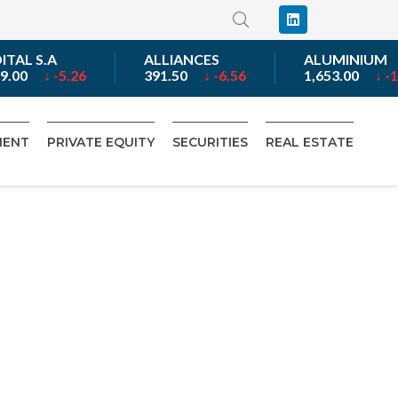
AL S.A
ALLIANCES
ALUMINIUM
9.00
↓ -5.26
391.50
↓ -6.56
1,653.00
↓ -1.9
MENT
PRIVATE EQUITY
SECURITIES
REAL ESTATE