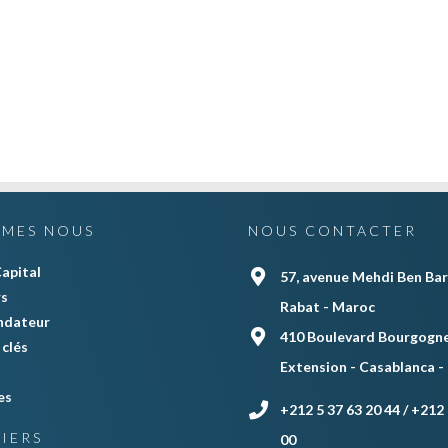
MMES NOUS
NOUS CONTACTER
apital
57, avenue Mehdi Ben Bar
rs
Rabat - Maroc
ndateur
410 Boulevard Bourgogne
clés
Extension - Casablanca -
es
+212 5 37 63 20 44 / +212 
IERS
00