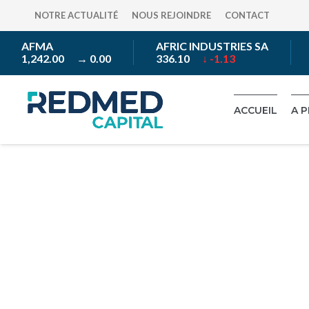
NOTRE ACTUALITÉ
NOUS REJOINDRE
CONTACT
AFMA
AFRIC INDUSTRIES SA
A
1,242.00
→ 0.00
336.10
↓ -1.13
3
ACCUEIL
A 