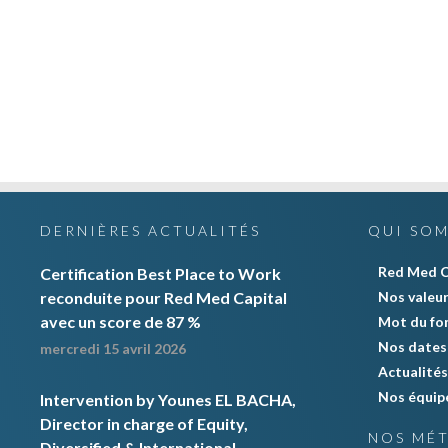
DERNIÈRES ACTUALITÉS
QUI SO
Red Med C
Certification Best Place to Work
reconduite pour Red Med Capital
Nos valeu
avec un score de 87 %
Mot du fo
Nos dates 
mercredi 15 avril 2026
Actualités
Nos équip
Intervention by Younes EL BACHA,
Director in charge of Equity,
NOS MÉT
Diversified & International