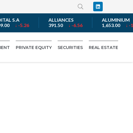
AL S.A
ALLIANCES
ALUMINIUM
9.00
↓ -5.26
391.50
↓ -6.56
1,653.00
↓ -1.9
MENT
PRIVATE EQUITY
SECURITIES
REAL ESTATE