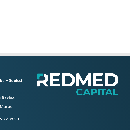
ka – Souissi
 Racine
 Maroc
5 22 39 50