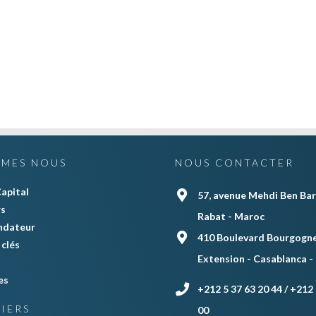
MMES NOUS
NOUS CONTACTER
apital
57, avenue Mehdi Ben Bar
rs
Rabat - Maroc
ndateur
410 Boulevard Bourgogne
clés
Extension - Casablanca -
es
+212 5 37 63 20 44 / +212 
IERS
00