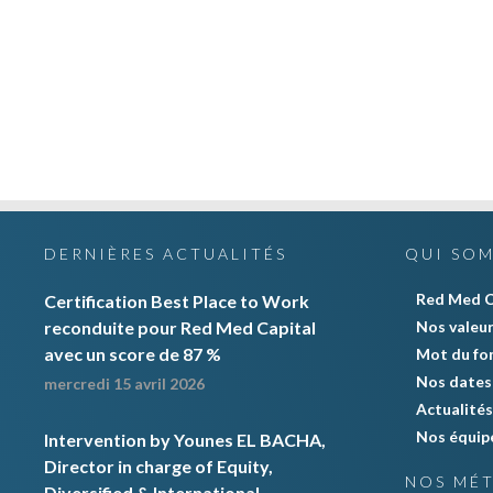
DERNIÈRES ACTUALITÉS
QUI SO
Red Med C
Certification Best Place to Work
reconduite pour Red Med Capital
Nos valeu
avec un score de 87 %
Mot du fo
Nos dates 
mercredi 15 avril 2026
Actualités
Nos équip
Intervention by Younes EL BACHA,
Director in charge of Equity,
NOS MÉT
Diversified & International