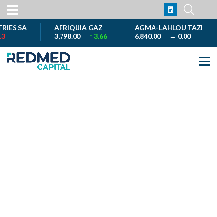
S SA
AFRIQUIA GAZ
AGMA-LAHLOU TAZI
3,798.00
↑ 3.66
6,840.00
→ 0.00