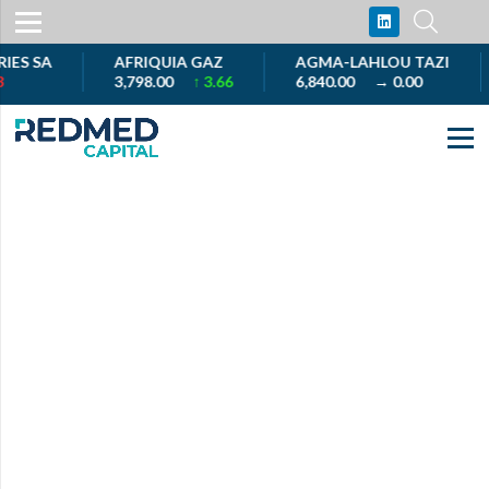
S SA
AFRIQUIA GAZ
AGMA-LAHLOU TAZI
3,798.00
↑ 3.66
6,840.00
→ 0.00