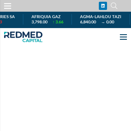
S SA
AFRIQUIA GAZ
AGMA-LAHLOU TAZI
3,798.00
↑ 3.66
6,840.00
→ 0.00