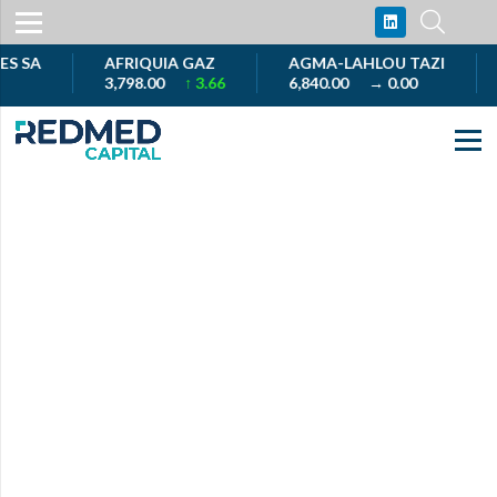
SA
AFRIQUIA GAZ
AGMA-LAHLOU TAZI
A
3,798.00
↑ 3.66
6,840.00
→ 0.00
1