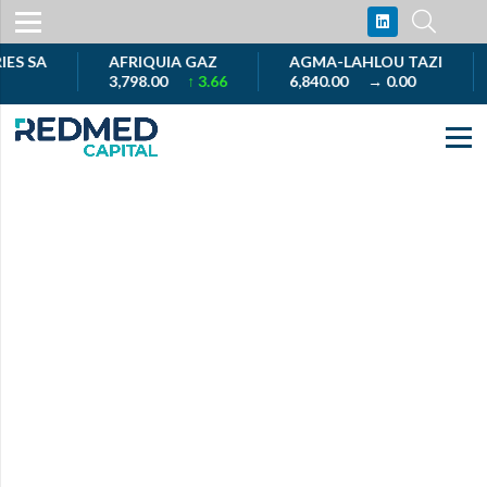
 SA
AFRIQUIA GAZ
AGMA-LAHLOU TAZI
A
3,798.00
↑ 3.66
6,840.00
→ 0.00