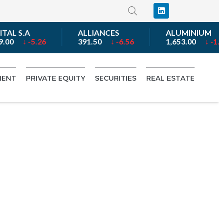
AL S.A
ALLIANCES
ALUMINIUM
.00
↓ -5.26
391.50
↓ -6.56
1,653.00
↓ -1.9
MENT
PRIVATE EQUITY
SECURITIES
REAL ESTATE