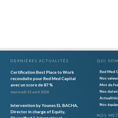
DERNIÈRES ACTUALITÉS
QUI SO
Red Med C
Certification Best Place to Work
reconduite pour Red Med Capital
Nos valeu
avec un score de 87 %
Mot du fo
Nos dates 
mercredi 15 avril 2026
Actualités
Nos équip
Intervention by Younes EL BACHA,
Director in charge of Equity,
NOS MÉT
Diversified & International