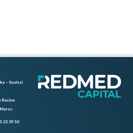
ka – Souissi
 Racine
 Maroc
5 22 39 50