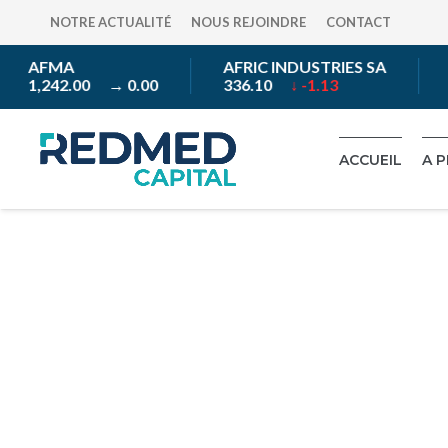
NOTRE ACTUALITÉ
NOUS REJOINDRE
CONTACT
AFMA
AFRIC INDUSTRIES SA
A
1,242.00
→ 0.00
336.10
↓ -1.13
3
ACCUEIL
A 