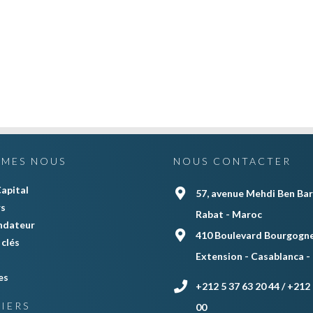
MMES NOUS
NOUS CONTACTER
apital
57, avenue Mehdi Ben Bar
rs
Rabat - Maroc
ndateur
410 Boulevard Bourgogne
clés
Extension - Casablanca -
es
+212 5 37 63 20 44 / +212 
IERS
00