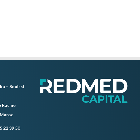
ka – Souissi
 Racine
 Maroc
5 22 39 50