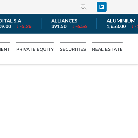
TAL S.A
ALLIANCES
ALUMINIUM
9.00
↓ -5.26
391.50
↓ -6.56
1,653.00
↓ -1.
MENT
PRIVATE EQUITY
SECURITIES
REAL ESTATE