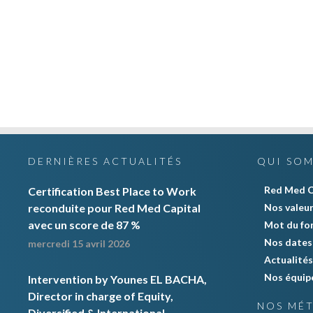
DERNIÈRES ACTUALITÉS
QUI SO
Red Med C
Certification Best Place to Work
reconduite pour Red Med Capital
Nos valeu
avec un score de 87 %
Mot du fo
Nos dates 
mercredi 15 avril 2026
Actualités
Nos équip
Intervention by Younes EL BACHA,
Director in charge of Equity,
NOS MÉT
Diversified & International