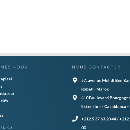
MMES NOUS
NOUS CONTACTER
apital
57, avenue Mehdi Ben Bar
rs
Rabat - Maroc
ndateur
410 Boulevard Bourgogne
clés
Extension - Casablanca -
es
+212 5 37 63 20 44 / +212 
IERS
00