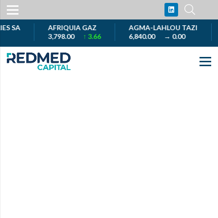
 SA
AFRIQUIA GAZ
AGMA-LAHLOU TAZI
A
3,798.00
↑ 3.66
6,840.00
→ 0.00
1