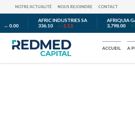
NOTRE ACTUALITÉ
NOUS REJOINDRE
CONTACT
AFRIC INDUSTRIES SA
AFRIQUIA GA
→ 0.00
336.10
↓ -1.13
3,798.00
↑ 3.
ACCUEIL
A 