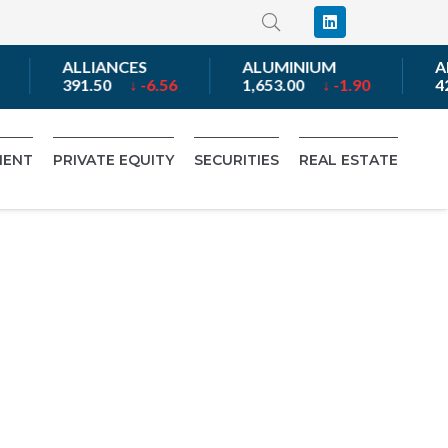
ALLIANCES
ALUMINIUM
ARA
391.50
↓ -6.56
1,653.00
↓ -1.90
42
MENT
PRIVATE EQUITY
SECURITIES
REAL ESTATE