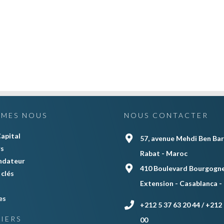
MMES NOUS
NOUS CONTACTER
apital
57, avenue Mehdi Ben Bar
rs
Rabat - Maroc
ndateur
410 Boulevard Bourgogne
clés
Extension - Casablanca -
es
+212 5 37 63 20 44 / +212 
IERS
00