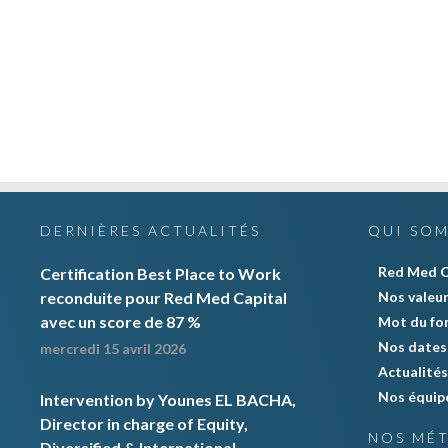
DERNIÈRES ACTUALITÉS
QUI SO
Red Med C
Certification Best Place to Work
reconduite pour Red Med Capital
Nos valeu
avec un score de 87 %
Mot du fo
Nos dates 
mercredi 15 avril 2026
Actualités
Nos équip
Intervention by Younes EL BACHA,
Director in charge of Equity,
NOS MÉT
Diversified & International