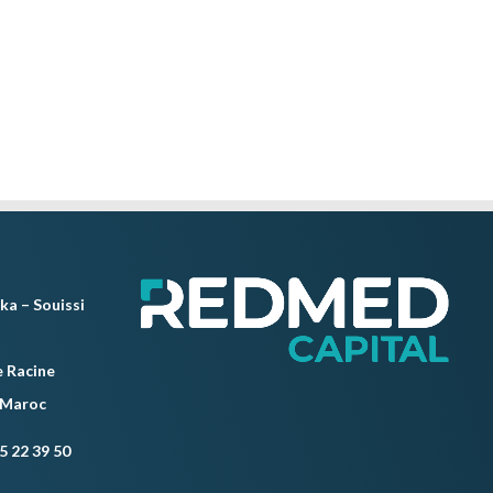
ka – Souissi
 Racine
 Maroc
5 22 39 50