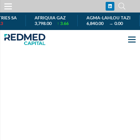
S SA
AFRIQUIA GAZ
AGMA-LAHLOU TAZI
3,798.00
↑ 3.66
6,840.00
→ 0.00