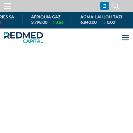
S SA
AFRIQUIA GAZ
AGMA-LAHLOU TAZI
3,798.00
↑ 3.66
6,840.00
→ 0.00